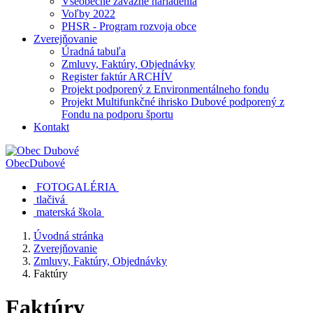
Všeobecne záväzné nariadenia
Voľby 2022
PHSR - Program rozvoja obce
Zverejňovanie
Úradná tabuľa
Zmluvy, Faktúry, Objednávky
Register faktúr ARCHÍV
Projekt podporený z Environmentálneho fondu
Projekt Multifunkčné ihrisko Dubové podporený z
Fondu na podporu športu
Kontakt
Obec
Dubové
FOTOGALÉRIA
tlačivá
materská škola
Úvodná stránka
Zverejňovanie
Zmluvy, Faktúry, Objednávky
Faktúry
Faktúry