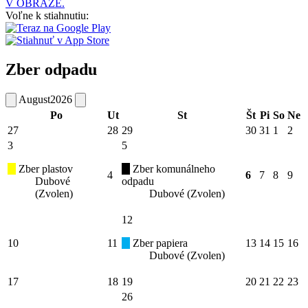
V OBRAZE.
Voľne k stiahnutiu:
Zber odpadu
August
2026
Po
Ut
St
Št
Pi
So
Ne
27
28
29
30
31
1
2
3
5
Zber plastov
Zber komunálneho
4
6
7
8
9
Dubové
odpadu
(Zvolen)
Dubové (Zvolen)
12
10
11
Zber papiera
13
14
15
16
Dubové (Zvolen)
17
18
19
20
21
22
23
26