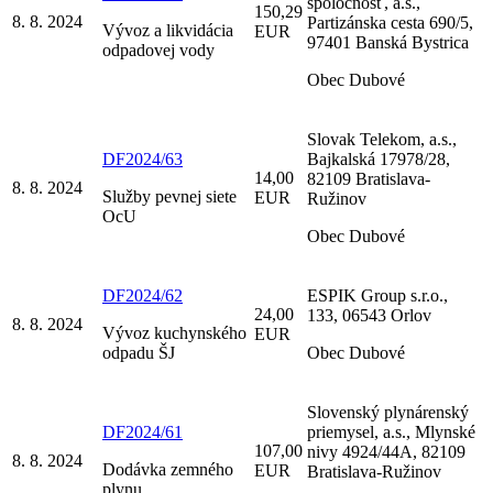
spoločnosť, a.s.,
150,29
8. 8. 2024
Partizánska cesta 690/5,
Vývoz a likvidácia
EUR
97401 Banská Bystrica
odpadovej vody
Obec Dubové
Slovak Telekom, a.s.,
DF2024/63
Bajkalská 17978/28,
14,00
82109 Bratislava-
8. 8. 2024
Služby pevnej siete
EUR
Ružinov
OcU
Obec Dubové
DF2024/62
ESPIK Group s.r.o.,
24,00
133, 06543 Orlov
8. 8. 2024
Vývoz kuchynského
EUR
odpadu ŠJ
Obec Dubové
Slovenský plynárenský
DF2024/61
priemysel, a.s., Mlynské
107,00
nivy 4924/44A, 82109
8. 8. 2024
Dodávka zemného
EUR
Bratislava-Ružinov
plynu