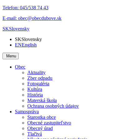
Telefon:
045/538 74 43
E-mail:
obec@obecdubove.sk
SK
Slovensky
SK
Slovensky
EN
English
Menu
Obec
Aktuality
Zber odpadu
Fotogaléria
Kultúra
História
Materská škola
Ochrana osobných údajov
Samospráva
Starostka obce
Obecné zastupiteľstvo
Obecný úrad
Tlačivá