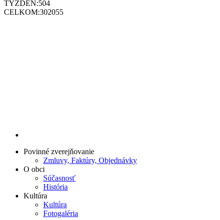
TÝŽDEŇ:
504
CELKOM:
302055
Povinné zverejňovanie
Zmluvy, Faktúry, Objednávky
O obci
Súčasnosť
História
Kultúra
Kultúra
Fotogaléria