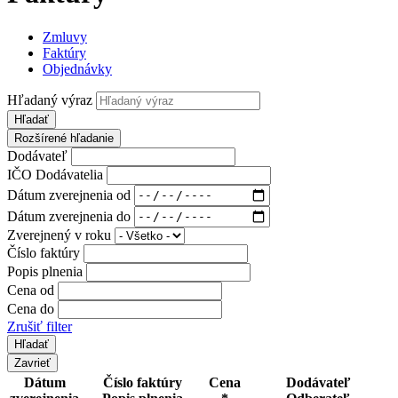
Zmluvy
Faktúry
Objednávky
Hľadaný výraz
Hľadať
Rozšírené hľadanie
Dodávateľ
IČO Dodávatelia
Dátum zverejnenia od
Dátum zverejnenia do
Zverejnený v roku
Číslo faktúry
Popis plnenia
Cena od
Cena do
Zrušiť filter
Zavrieť
Dátum
Číslo faktúry
Cena
Dodávateľ