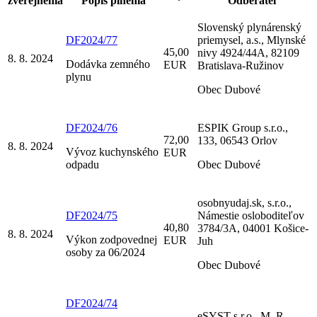
zverejnenia
Popis plnenia
*
Odberateľ
Slovenský plynárenský
DF2024/77
priemysel, a.s., Mlynské
45,00
nivy 4924/44A, 82109
8. 8. 2024
Dodávka zemného
EUR
Bratislava-Ružinov
plynu
Obec Dubové
DF2024/76
ESPIK Group s.r.o.,
72,00
133, 06543 Orlov
8. 8. 2024
Vývoz kuchynského
EUR
odpadu
Obec Dubové
osobnyudaj.sk, s.r.o.,
DF2024/75
Námestie osloboditeľov
40,80
3784/3A, 04001 Košice-
8. 8. 2024
Výkon zodpovednej
EUR
Juh
osoby za 06/2024
Obec Dubové
DF2024/74
eSYST s.r.o., M. R.