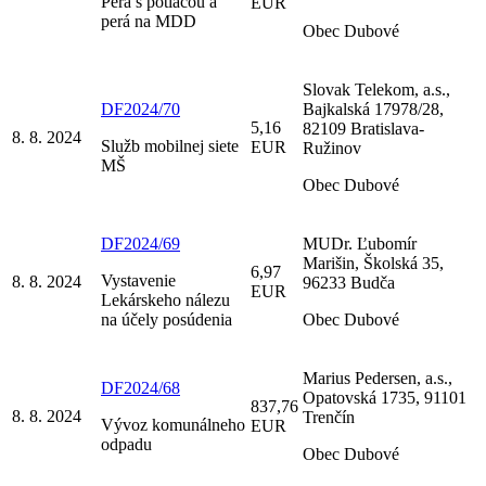
Perá s potlačou a
EUR
perá na MDD
Obec Dubové
Slovak Telekom, a.s.,
DF2024/70
Bajkalská 17978/28,
5,16
82109 Bratislava-
8. 8. 2024
Služb mobilnej siete
EUR
Ružinov
MŠ
Obec Dubové
DF2024/69
MUDr. Ľubomír
Marišin, Školská 35,
6,97
Vystavenie
8. 8. 2024
96233 Budča
EUR
Lekárskeho nálezu
na účely posúdenia
Obec Dubové
Marius Pedersen, a.s.,
DF2024/68
Opatovská 1735, 91101
837,76
8. 8. 2024
Trenčín
Vývoz komunálneho
EUR
odpadu
Obec Dubové