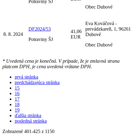
Potraviny ŠJ
Obec Dubové
Eva Kováčová -
DF2024/53
prevádzkareň, 1, 96261
41,06
8. 8. 2024
Dubové
EUR
Potraviny ŠJ
Obec Dubové
* Uvedená cena je konečná. V prípade, že je zmluvná strana
platcom DPH, je cena uvedená vrátane DPH.
prvá stránka
predchádzajúca stránka
15
16
17
18
19
ďalšia stránka
posledná stránka
Zobrazené
401
-
425
z 1150