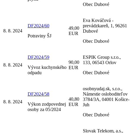
Obec Dubové
Eva Kováčová -
DF2024/60
prevádzkareň, 1, 96261
49,00
8. 8. 2024
Dubové
EUR
Potraviny ŠJ
Obec Dubové
DF2024/59
ESPIK Group s.r.o.,
90,00
133, 06543 Orlov
8. 8. 2024
Vývoz kuchynského
EUR
odpadu
Obec Dubové
osobnyudaj.sk, s.r.o.,
DF2024/58
Námestie osloboditeľov
40,80
3784/3A, 04001 Košice-
8. 8. 2024
Výkon zodpovednej
EUR
Juh
osoby za 05/2024
Obec Dubové
Slovak Telekom, a.s.,