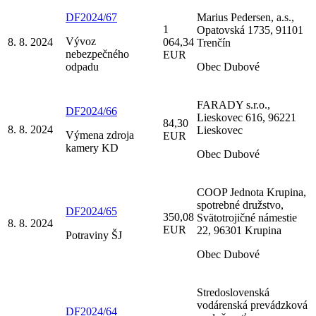
DF2024/67
Marius Pedersen, a.s.,
1
Opatovská 1735, 91101
Vývoz
8. 8. 2024
064,34
Trenčín
nebezpečného
EUR
odpadu
Obec Dubové
FARADY s.r.o.,
DF2024/66
Lieskovec 616, 96221
84,30
8. 8. 2024
Lieskovec
Výmena zdroja
EUR
kamery KD
Obec Dubové
COOP Jednota Krupina,
spotrebné družstvo,
DF2024/65
350,08
Svätotrojičné námestie
8. 8. 2024
EUR
22, 96301 Krupina
Potraviny ŠJ
Obec Dubové
Stredoslovenská
vodárenská prevádzková
DF2024/64