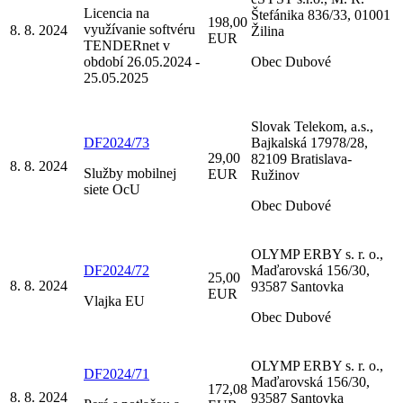
Licencia na
Štefánika 836/33, 01001
198,00
využívanie softvéru
8. 8. 2024
Žilina
EUR
TENDERnet v
období 26.05.2024 -
Obec Dubové
25.05.2025
Slovak Telekom, a.s.,
DF2024/73
Bajkalská 17978/28,
29,00
82109 Bratislava-
8. 8. 2024
Služby mobilnej
EUR
Ružinov
siete OcU
Obec Dubové
OLYMP ERBY s. r. o.,
DF2024/72
Maďarovská 156/30,
25,00
8. 8. 2024
93587 Santovka
EUR
Vlajka EU
Obec Dubové
OLYMP ERBY s. r. o.,
DF2024/71
Maďarovská 156/30,
172,08
8. 8. 2024
93587 Santovka