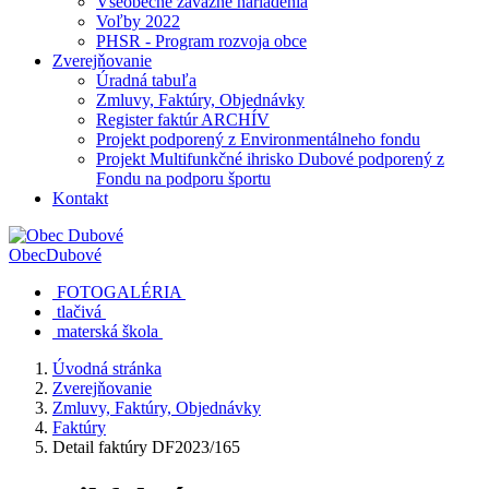
Všeobecne záväzné nariadenia
Voľby 2022
PHSR - Program rozvoja obce
Zverejňovanie
Úradná tabuľa
Zmluvy, Faktúry, Objednávky
Register faktúr ARCHÍV
Projekt podporený z Environmentálneho fondu
Projekt Multifunkčné ihrisko Dubové podporený z
Fondu na podporu športu
Kontakt
Obec
Dubové
FOTOGALÉRIA
tlačivá
materská škola
Úvodná stránka
Zverejňovanie
Zmluvy, Faktúry, Objednávky
Faktúry
Detail faktúry DF2023/165