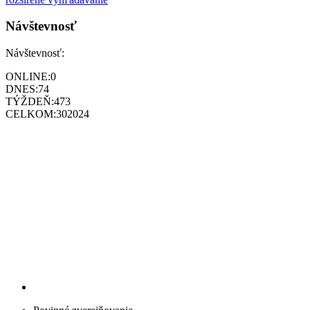
Návštevnosť
Návštevnosť:
ONLINE:
0
DNES:
74
TÝŽDEŇ:
473
CELKOM:
302024