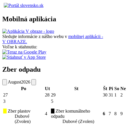
Mobilná aplikácia
Sledujte informácie z nášho webu v
mobilnej aplikácii -
V OBRAZE.
Voľne k stiahnutiu:
Zber odpadu
August
2026
Po
Ut
St
Št
Pi
So
Ne
27
28
29
30
31
1
2
3
5
Zber plastov
Zber komunálneho
4
6
7
8
9
Dubové
odpadu
(Zvolen)
Dubové (Zvolen)