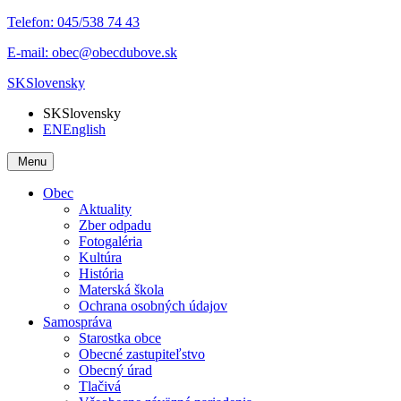
Telefon:
045/538 74 43
E-mail:
obec@obecdubove.sk
SK
Slovensky
SK
Slovensky
EN
English
Menu
Obec
Aktuality
Zber odpadu
Fotogaléria
Kultúra
História
Materská škola
Ochrana osobných údajov
Samospráva
Starostka obce
Obecné zastupiteľstvo
Obecný úrad
Tlačivá