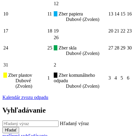
12
10
11
Zber papiera
13
14
15
16
Dubové (Zvolen)
17
18
19
20
21
22
23
26
24
25
Zber skla
27
28
29
30
Dubové (Zvolen)
31
2
Zber plastov
Zber komunálneho
1
3
4
5
6
Dubové
odpadu
(Zvolen)
Dubové (Zvolen)
Kalendár zvozu odpadu
Vyhľadávanie
Hľadaný výraz
Hľadať
rozšírené vyhľadávanie