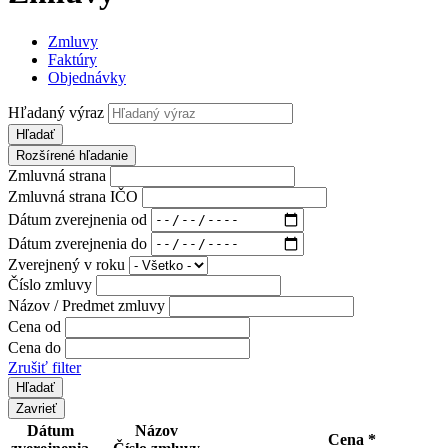
Zmluvy
Faktúry
Objednávky
Hľadaný výraz
Hľadať
Rozšírené hľadanie
Zmluvná strana
Zmluvná strana IČO
Dátum zverejnenia od
Dátum zverejnenia do
Zverejnený v roku
Číslo zmluvy
Názov / Predmet zmluvy
Cena od
Cena do
Zrušiť filter
Zavrieť
Dátum
Názov
Cena *