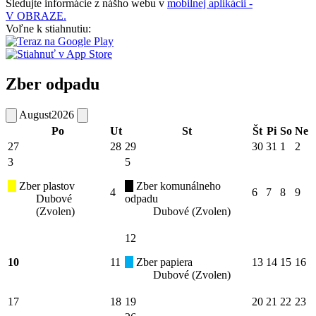
Sledujte informácie z nášho webu v
mobilnej aplikácii -
V OBRAZE.
Voľne k stiahnutiu:
Zber odpadu
August
2026
Po
Ut
St
Št
Pi
So
Ne
27
28
29
30
31
1
2
3
5
Zber plastov
Zber komunálneho
4
6
7
8
9
Dubové
odpadu
(Zvolen)
Dubové (Zvolen)
12
10
11
Zber papiera
13
14
15
16
Dubové (Zvolen)
17
18
19
20
21
22
23