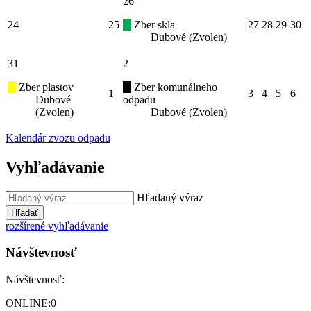
26
24
25
Zber skla
27
28
29
30
Dubové (Zvolen)
31
2
Zber plastov
Zber komunálneho
1
3
4
5
6
Dubové
odpadu
(Zvolen)
Dubové (Zvolen)
Kalendár zvozu odpadu
Vyhľadávanie
Hľadaný výraz
Hľadať
rozšírené vyhľadávanie
Návštevnosť
Návštevnosť:
ONLINE:
0