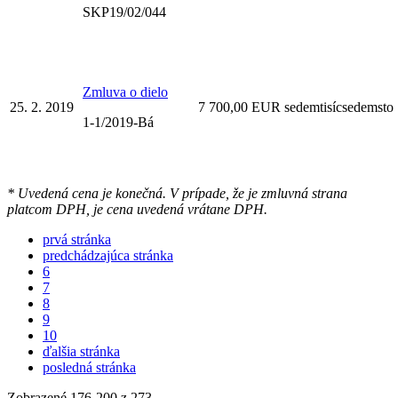
SKP19/02/044
Zmluva o dielo
25. 2. 2019
7 700,00 EUR sedemtisícsedemsto
1-1/2019-Bá
* Uvedená cena je konečná. V prípade, že je zmluvná strana
platcom DPH, je cena uvedená vrátane DPH.
prvá stránka
predchádzajúca stránka
6
7
8
9
10
ďalšia stránka
posledná stránka
Zobrazené
176
-
200
z 273