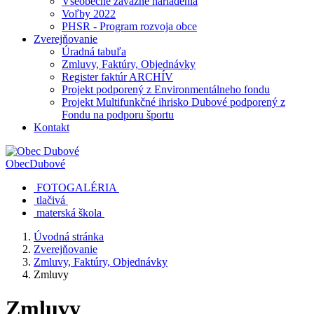
Všeobecne záväzné nariadenia
Voľby 2022
PHSR - Program rozvoja obce
Zverejňovanie
Úradná tabuľa
Zmluvy, Faktúry, Objednávky
Register faktúr ARCHÍV
Projekt podporený z Environmentálneho fondu
Projekt Multifunkčné ihrisko Dubové podporený z
Fondu na podporu športu
Kontakt
Obec
Dubové
FOTOGALÉRIA
tlačivá
materská škola
Úvodná stránka
Zverejňovanie
Zmluvy, Faktúry, Objednávky
Zmluvy
Zmluvy