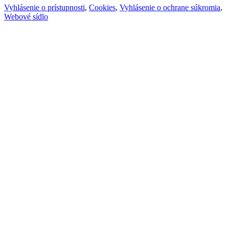
Vyhlásenie o prístupnosti
,
Cookies
,
Vyhlásenie o ochrane súkromia
,
Webové sídlo