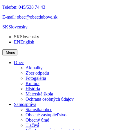
Telefon:
045/538 74 43
E-mail:
obec@obecdubove.sk
SK
Slovensky
SK
Slovensky
EN
English
Menu
Obec
Aktuality
Zber odpadu
Fotogaléria
Kultúra
História
Materská škola
Ochrana osobných údajov
Samospráva
Starostka obce
Obecné zastupiteľstvo
Obecný úrad
Tlačivá