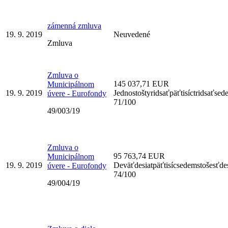
zámenná zmluva
19. 9. 2019
Neuvedené
Zmluva
Zmluva o
145 037,71 EUR
Municipálnom
19. 9. 2019
Jednostoštyridsaťpäťtisíctridsaťse
úvere - Eurofondy
71/100
49/003/19
Zmluva o
95 763,74 EUR
Municipálnom
19. 9. 2019
Deväťdesiatpäťtisícsedemstošesťdesi
úvere - Eurofondy
74/100
49/004/19