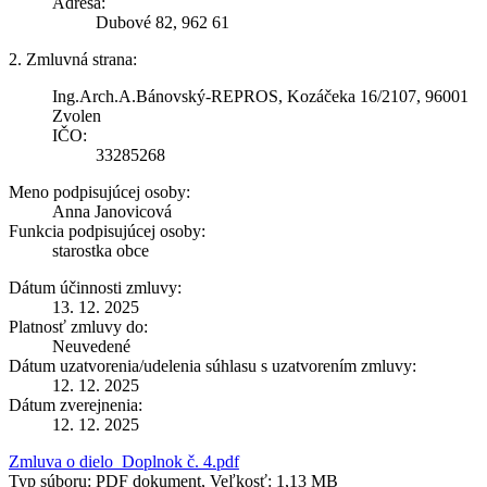
Adresa:
Dubové 82, 962 61
2. Zmluvná strana:
Ing.Arch.A.Bánovský-REPROS, Kozáčeka 16/2107, 96001
Zvolen
IČO:
33285268
Meno podpisujúcej osoby:
Anna Janovicová
Funkcia podpisujúcej osoby:
starostka obce
Dátum účinnosti zmluvy:
13. 12. 2025
Platnosť zmluvy do:
Neuvedené
Dátum uzatvorenia/udelenia súhlasu s uzatvorením zmluvy:
12. 12. 2025
Dátum zverejnenia:
12. 12. 2025
Zmluva o dielo_Doplnok č. 4.pdf
Typ súboru: PDF dokument, Veľkosť: 1,13 MB