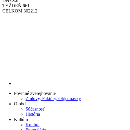
DNES:
6
TÝŽDEŇ:
661
CELKOM:
302212
Povinné zverejňovanie
Zmluvy, Faktúry, Objednávky
O obci
Súčasnosť
História
Kultúra
Kultúra
Fotogaléria