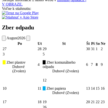
V OBRAZE.
Voľne k stiahnutiu:
Zber odpadu
August
2026
Po
Ut
St
Št
Pi
So
Ne
27
28
29
30
31
1
2
3
5
Zber plastov
Zber komunálneho
4
6
7
8
9
Dubové
odpadu
(Zvolen)
Dubové (Zvolen)
12
10
11
Zber papiera
13
14
15
16
Dubové (Zvolen)
17
18
19
20
21
22
23
26