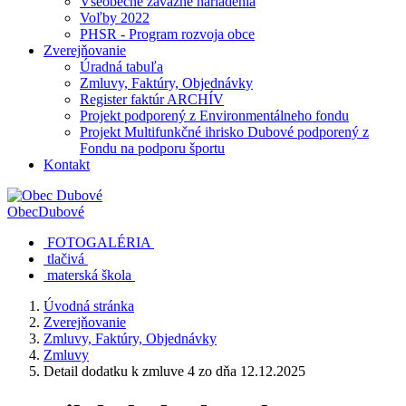
Všeobecne záväzné nariadenia
Voľby 2022
PHSR - Program rozvoja obce
Zverejňovanie
Úradná tabuľa
Zmluvy, Faktúry, Objednávky
Register faktúr ARCHÍV
Projekt podporený z Environmentálneho fondu
Projekt Multifunkčné ihrisko Dubové podporený z
Fondu na podporu športu
Kontakt
Obec
Dubové
FOTOGALÉRIA
tlačivá
materská škola
Úvodná stránka
Zverejňovanie
Zmluvy, Faktúry, Objednávky
Zmluvy
Detail dodatku k zmluve 4 zo dňa 12.12.2025