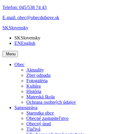
Telefon:
045/538 74 43
E-mail:
obec@obecdubove.sk
SK
Slovensky
SK
Slovensky
EN
English
Menu
Obec
Aktuality
Zber odpadu
Fotogaléria
Kultúra
História
Materská škola
Ochrana osobných údajov
Samospráva
Starostka obce
Obecné zastupiteľstvo
Obecný úrad
Tlačivá