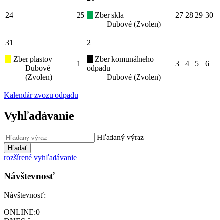
24
25
Zber skla
27
28
29
30
Dubové (Zvolen)
31
2
Zber plastov
Zber komunálneho
1
3
4
5
6
Dubové
odpadu
(Zvolen)
Dubové (Zvolen)
Kalendár zvozu odpadu
Vyhľadávanie
Hľadaný výraz
Hľadať
rozšírené vyhľadávanie
Návštevnosť
Návštevnosť:
ONLINE:
0