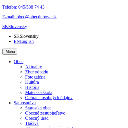
Telefon:
045/538 74 43
E-mail:
obec@obecdubove.sk
SK
Slovensky
SK
Slovensky
EN
English
Menu
Obec
Aktuality
Zber odpadu
Fotogaléria
Kultúra
História
Materská škola
Ochrana osobných údajov
Samospráva
Starostka obce
Obecné zastupiteľstvo
Obecný úrad
Tlačivá