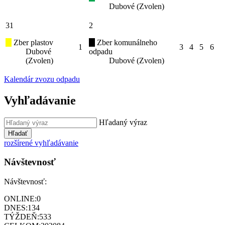
Dubové (Zvolen)
31
2
Zber plastov
Zber komunálneho
1
3
4
5
6
Dubové
odpadu
(Zvolen)
Dubové (Zvolen)
Kalendár zvozu odpadu
Vyhľadávanie
Hľadaný výraz
Hľadať
rozšírené vyhľadávanie
Návštevnosť
Návštevnosť:
ONLINE:
0
DNES:
134
TÝŽDEŇ:
533