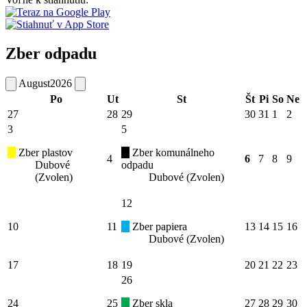
Zber odpadu
August
2026
Po
Ut
St
Št
Pi
So
Ne
27
28
29
30
31
1
2
3
5
Zber plastov
Zber komunálneho
4
6
7
8
9
Dubové
odpadu
(Zvolen)
Dubové (Zvolen)
12
10
11
Zber papiera
13
14
15
16
Dubové (Zvolen)
17
18
19
20
21
22
23
26
24
25
Zber skla
27
28
29
30