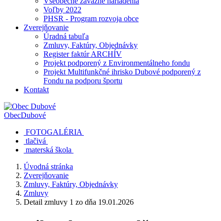
Všeobecne záväzné nariadenia
Voľby 2022
PHSR - Program rozvoja obce
Zverejňovanie
Úradná tabuľa
Zmluvy, Faktúry, Objednávky
Register faktúr ARCHÍV
Projekt podporený z Environmentálneho fondu
Projekt Multifunkčné ihrisko Dubové podporený z
Fondu na podporu športu
Kontakt
Obec
Dubové
FOTOGALÉRIA
tlačivá
materská škola
Úvodná stránka
Zverejňovanie
Zmluvy, Faktúry, Objednávky
Zmluvy
Detail zmluvy 1 zo dňa 19.01.2026