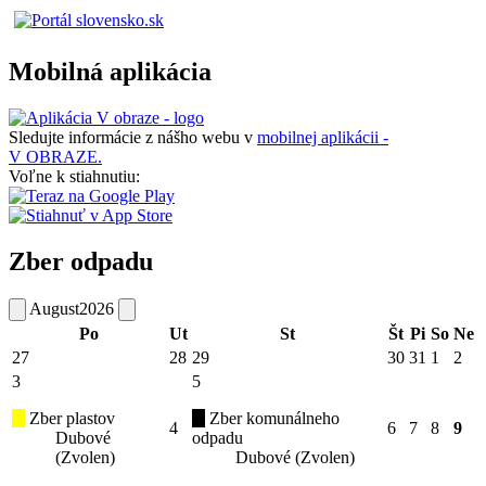
Mobilná aplikácia
Sledujte informácie z nášho webu v
mobilnej aplikácii -
V OBRAZE.
Voľne k stiahnutiu:
Zber odpadu
August
2026
Po
Ut
St
Št
Pi
So
Ne
27
28
29
30
31
1
2
3
5
Zber plastov
Zber komunálneho
4
6
7
8
9
Dubové
odpadu
(Zvolen)
Dubové (Zvolen)