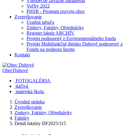
Všeobecne záväzné nariadenia
Voľby 2022
PHSR - Program rozvoja obce
Zverejňovanie
Úradná tabuľa
Zmluvy, Faktúry, Objednávky
Register faktúr ARCHÍV
Projekt podporený z Environmentálneho fondu
Projekt Multifunkčné ihrisko Dubové podporený z
Fondu na podporu športu
Kontakt
Obec
Dubové
FOTOGALÉRIA
tlačivá
materská škola
Úvodná stránka
Zverejňovanie
Zmluvy, Faktúry, Objednávky
Faktúry
Detail faktúry DF2025/115