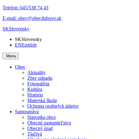
Telefon:
045/538 74 43
E-mail:
obec@obecdubove.sk
SK
Slovensky
SK
Slovensky
EN
English
Menu
Obec
Aktuality
Zber odpadu
Fotogaléria
Kultúra
História
Materská škola
Ochrana osobných údajov
Samospráva
Starostka obce
Obecné zastupiteľstvo
Obecný úrad
Tlačivá