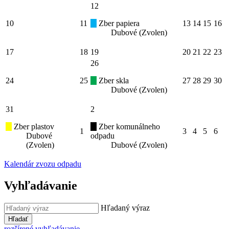
12
10
11
Zber papiera
13
14
15
16
Dubové (Zvolen)
17
18
19
20
21
22
23
26
24
25
Zber skla
27
28
29
30
Dubové (Zvolen)
31
2
Zber plastov
Zber komunálneho
1
3
4
5
6
Dubové
odpadu
(Zvolen)
Dubové (Zvolen)
Kalendár zvozu odpadu
Vyhľadávanie
Hľadaný výraz
Hľadať
rozšírené vyhľadávanie