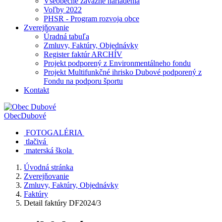
Všeobecne záväzné nariadenia
Voľby 2022
PHSR - Program rozvoja obce
Zverejňovanie
Úradná tabuľa
Zmluvy, Faktúry, Objednávky
Register faktúr ARCHÍV
Projekt podporený z Environmentálneho fondu
Projekt Multifunkčné ihrisko Dubové podporený z
Fondu na podporu športu
Kontakt
Obec
Dubové
FOTOGALÉRIA
tlačivá
materská škola
Úvodná stránka
Zverejňovanie
Zmluvy, Faktúry, Objednávky
Faktúry
Detail faktúry DF2024/3