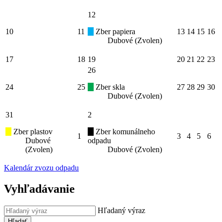
12
10
11
Zber papiera
13
14
15
16
Dubové (Zvolen)
17
18
19
20
21
22
23
26
24
25
Zber skla
27
28
29
30
Dubové (Zvolen)
31
2
Zber plastov
Zber komunálneho
1
3
4
5
6
Dubové
odpadu
(Zvolen)
Dubové (Zvolen)
Kalendár zvozu odpadu
Vyhľadávanie
Hľadaný výraz
Hľadať