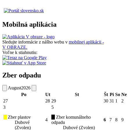
Mobilná aplikácia
Sledujte informácie z nášho webu v
mobilnej aplikácii -
V OBRAZE.
Voľne k stiahnutiu:
Zber odpadu
August
2026
Po
Ut
St
Št
Pi
So
Ne
27
28
29
30
31
1
2
3
5
Zber plastov
Zber komunálneho
4
6
7
8
9
Dubové
odpadu
(Zvolen)
Dubové (Zvolen)