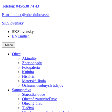
Telefon:
045/538 74 43
E-mail:
obec@obecdubove.sk
SK
Slovensky
SK
Slovensky
EN
English
Menu
Obec
Aktuality
Zber odpadu
Fotogaléria
Kultúra
História
Materská škola
Ochrana osobných údajov
Samospráva
Starostka obce
Obecné zastupiteľstvo
Obecný úrad
Tlačivá