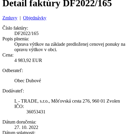
Detail faktúry DF2022/165
Zmluvy
|
Objednávky
Číslo faktúry:
DF2022/165
Popis plnenia:
Oprava výtlkov na základe predloženej cenovej ponuky na
opravu výtlkov v obci.
Cena:
4 983,92 EUR
Odberateľ:
Obec Dubové
Dodávateľ:
L - TRADE, s.r.o., Môťovská cesta 276, 960 01 Zvolen
IČO:
36053431
Dátum doručenia:
27. 10. 2022
Dátum splatnosti: