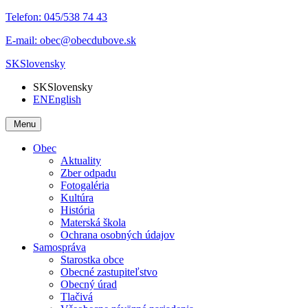
Telefon:
045/538 74 43
E-mail:
obec@obecdubove.sk
SK
Slovensky
SK
Slovensky
EN
English
Menu
Obec
Aktuality
Zber odpadu
Fotogaléria
Kultúra
História
Materská škola
Ochrana osobných údajov
Samospráva
Starostka obce
Obecné zastupiteľstvo
Obecný úrad
Tlačivá