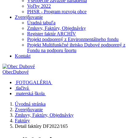
Všeobecne záväzné nariadenia
Voľby 2022
PHSR - Program rozvoja obce
Zverejňovanie
Úradná tabuľa
Zmluvy, Faktúry, Objednávky
Register faktúr ARCHÍV
Projekt podporený z Environmentálneho fondu
Projekt Multifunkčné ihrisko Dubové podporený z
Fondu na podporu športu
Kontakt
Obec
Dubové
FOTOGALÉRIA
tlačivá
materská škola
Úvodná stránka
Zverejňovanie
Zmluvy, Faktúry, Objednávky
Faktúry
Detail faktúry DF2022/165