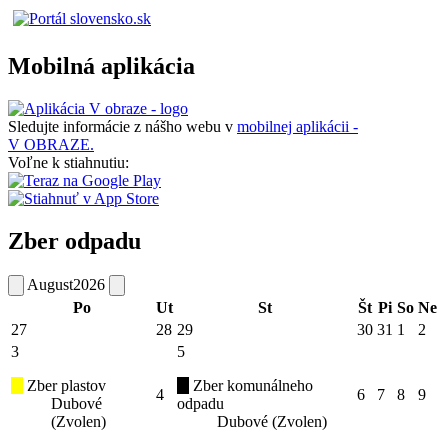
Mobilná aplikácia
Sledujte informácie z nášho webu v
mobilnej aplikácii -
V OBRAZE.
Voľne k stiahnutiu:
Zber odpadu
August
2026
Po
Ut
St
Št
Pi
So
Ne
27
28
29
30
31
1
2
3
5
Zber plastov
Zber komunálneho
4
6
7
8
9
Dubové
odpadu
(Zvolen)
Dubové (Zvolen)