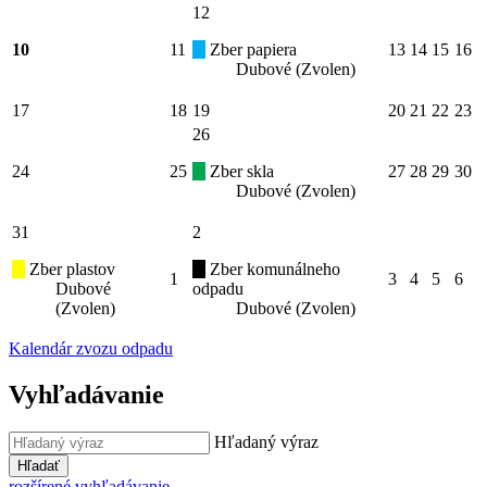
12
10
11
Zber papiera
13
14
15
16
Dubové (Zvolen)
17
18
19
20
21
22
23
26
24
25
Zber skla
27
28
29
30
Dubové (Zvolen)
31
2
Zber plastov
Zber komunálneho
1
3
4
5
6
Dubové
odpadu
(Zvolen)
Dubové (Zvolen)
Kalendár zvozu odpadu
Vyhľadávanie
Hľadaný výraz
Hľadať
rozšírené vyhľadávanie