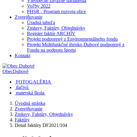
Všeobecne záväzné nariadenia
Voľby 2022
PHSR - Program rozvoja obce
Zverejňovanie
Úradná tabuľa
Zmluvy, Faktúry, Objednávky
Register faktúr ARCHÍV
Projekt podporený z Environmentálneho fondu
Projekt Multifunkčné ihrisko Dubové podporený z
Fondu na podporu športu
Kontakt
Obec
Dubové
FOTOGALÉRIA
tlačivá
materská škola
Úvodná stránka
Zverejňovanie
Zmluvy, Faktúry, Objednávky
Faktúry
Detail faktúry DF2021/104