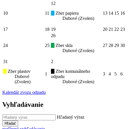
12
10
11
Zber papiera
13
14
15
16
Dubové (Zvolen)
17
18
19
20
21
22
23
26
24
25
Zber skla
27
28
29
30
Dubové (Zvolen)
31
2
Zber plastov
Zber komunálneho
1
3
4
5
6
Dubové
odpadu
(Zvolen)
Dubové (Zvolen)
Kalendár zvozu odpadu
Vyhľadávanie
Hľadaný výraz
Hľadať
rozšírené vyhľadávanie