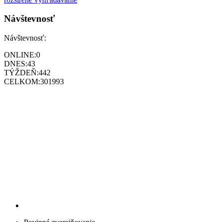
Návštevnosť
Návštevnosť:
ONLINE:
0
DNES:
43
TÝŽDEŇ:
442
CELKOM:
301993