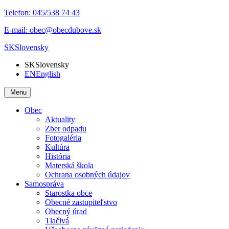
Telefon:
045/538 74 43
E-mail:
obec@obecdubove.sk
SK
Slovensky
SK
Slovensky
EN
English
Menu
Obec
Aktuality
Zber odpadu
Fotogaléria
Kultúra
História
Materská škola
Ochrana osobných údajov
Samospráva
Starostka obce
Obecné zastupiteľstvo
Obecný úrad
Tlačivá