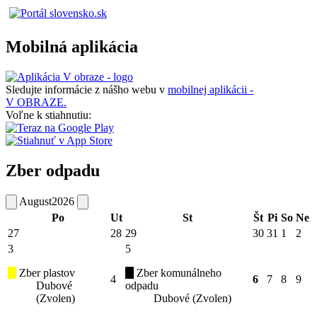
Mobilná aplikácia
Sledujte informácie z nášho webu v
mobilnej aplikácii -
V OBRAZE.
Voľne k stiahnutiu:
Zber odpadu
August
2026
Po
Ut
St
Št
Pi
So
Ne
27
28
29
30
31
1
2
3
5
Zber plastov
Zber komunálneho
4
6
7
8
9
Dubové
odpadu
(Zvolen)
Dubové (Zvolen)