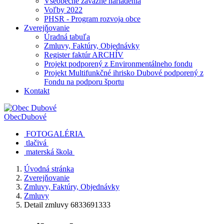
Všeobecne záväzné nariadenia
Voľby 2022
PHSR - Program rozvoja obce
Zverejňovanie
Úradná tabuľa
Zmluvy, Faktúry, Objednávky
Register faktúr ARCHÍV
Projekt podporený z Environmentálneho fondu
Projekt Multifunkčné ihrisko Dubové podporený z
Fondu na podporu športu
Kontakt
Obec
Dubové
FOTOGALÉRIA
tlačivá
materská škola
Úvodná stránka
Zverejňovanie
Zmluvy, Faktúry, Objednávky
Zmluvy
Detail zmluvy 6833691333