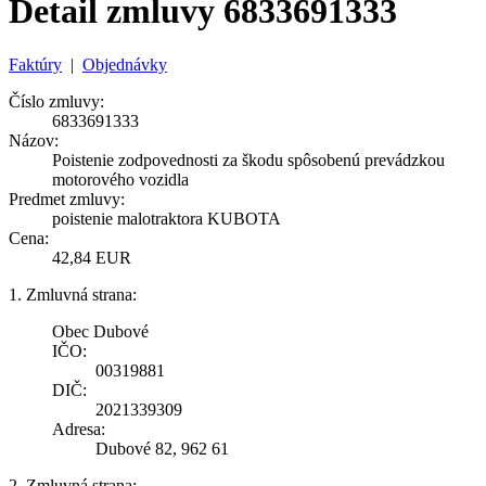
Detail zmluvy 6833691333
Faktúry
|
Objednávky
Číslo zmluvy:
6833691333
Názov:
Poistenie zodpovednosti za škodu spôsobenú prevádzkou
motorového vozidla
Predmet zmluvy:
poistenie malotraktora KUBOTA
Cena:
42,84 EUR
1. Zmluvná strana:
Obec Dubové
IČO:
00319881
DIČ:
2021339309
Adresa:
Dubové 82, 962 61
2. Zmluvná strana: