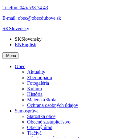
Telefon:
045/538 74 43
E-mail:
obec@obecdubove.sk
SK
Slovensky
SK
Slovensky
EN
English
Menu
Obec
Aktuality
Zber odpadu
Fotogaléria
Kultúra
História
Materská škola
Ochrana osobných údajov
Samospráva
Starostka obce
Obecné zastupiteľstvo
Obecný úrad
Tlačivá