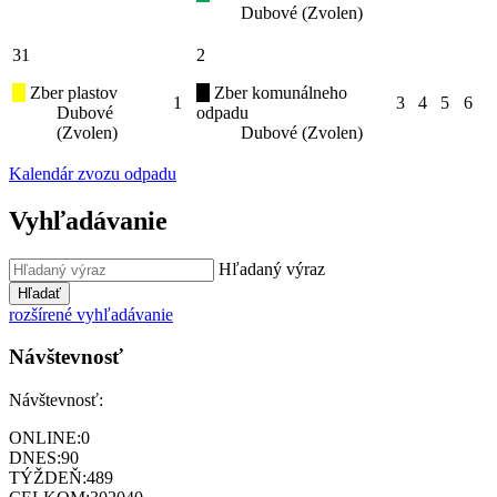
Dubové (Zvolen)
31
2
Zber plastov
Zber komunálneho
1
3
4
5
6
Dubové
odpadu
(Zvolen)
Dubové (Zvolen)
Kalendár zvozu odpadu
Vyhľadávanie
Hľadaný výraz
Hľadať
rozšírené vyhľadávanie
Návštevnosť
Návštevnosť:
ONLINE:
0
DNES:
90
TÝŽDEŇ:
489