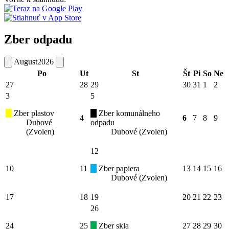
Zber odpadu
August
2026
Po
Ut
St
Št
Pi
So
Ne
27
28
29
30
31
1
2
3
5
Zber plastov
Zber komunálneho
4
6
7
8
9
Dubové
odpadu
(Zvolen)
Dubové (Zvolen)
12
10
11
Zber papiera
13
14
15
16
Dubové (Zvolen)
17
18
19
20
21
22
23
26
24
25
Zber skla
27
28
29
30