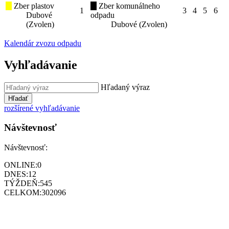
Zber plastov
Zber komunálneho
1
3
4
5
6
Dubové
odpadu
(Zvolen)
Dubové (Zvolen)
Kalendár zvozu odpadu
Vyhľadávanie
Hľadaný výraz
Hľadať
rozšírené vyhľadávanie
Návštevnosť
Návštevnosť:
ONLINE:
0
DNES:
12
TÝŽDEŇ:
545
CELKOM:
302096