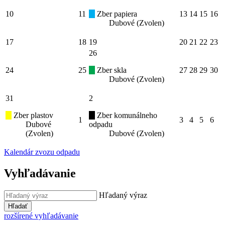
10
11
Zber papiera
13
14
15
16
Dubové (Zvolen)
17
18
19
20
21
22
23
26
24
25
Zber skla
27
28
29
30
Dubové (Zvolen)
31
2
Zber plastov
Zber komunálneho
1
3
4
5
6
Dubové
odpadu
(Zvolen)
Dubové (Zvolen)
Kalendár zvozu odpadu
Vyhľadávanie
Hľadaný výraz
Hľadať
rozšírené vyhľadávanie