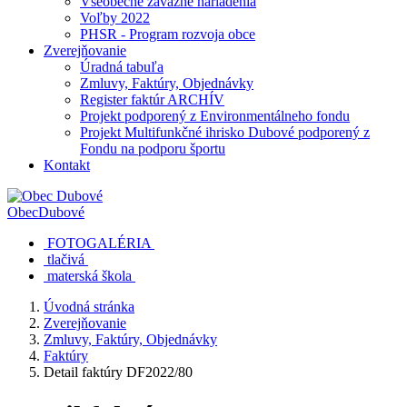
Všeobecne záväzné nariadenia
Voľby 2022
PHSR - Program rozvoja obce
Zverejňovanie
Úradná tabuľa
Zmluvy, Faktúry, Objednávky
Register faktúr ARCHÍV
Projekt podporený z Environmentálneho fondu
Projekt Multifunkčné ihrisko Dubové podporený z
Fondu na podporu športu
Kontakt
Obec
Dubové
FOTOGALÉRIA
tlačivá
materská škola
Úvodná stránka
Zverejňovanie
Zmluvy, Faktúry, Objednávky
Faktúry
Detail faktúry DF2022/80