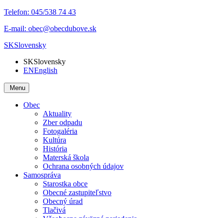
Telefon:
045/538 74 43
E-mail:
obec@obecdubove.sk
SK
Slovensky
SK
Slovensky
EN
English
Menu
Obec
Aktuality
Zber odpadu
Fotogaléria
Kultúra
História
Materská škola
Ochrana osobných údajov
Samospráva
Starostka obce
Obecné zastupiteľstvo
Obecný úrad
Tlačivá