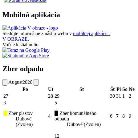
Mobilná aplikácia
Sledujte informácie z nášho webu v
mobilnej aplikácii -
V OBRAZE.
Voľne k stiahnutiu:
Zber odpadu
August
2026
Po
Ut
St
Št
Pi
So
Ne
27
28
29
30
31
1
2
3
5
Zber plastov
Zber komunálneho
4
6
7
8
9
Dubové
odpadu
(Zvolen)
Dubové (Zvolen)
12