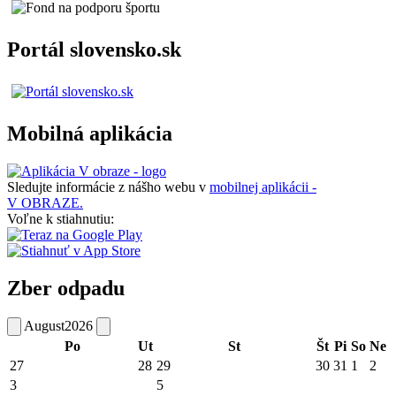
Portál slovensko.sk
Mobilná aplikácia
Sledujte informácie z nášho webu v
mobilnej aplikácii -
V OBRAZE.
Voľne k stiahnutiu:
Zber odpadu
August
2026
Po
Ut
St
Št
Pi
So
Ne
27
28
29
30
31
1
2
3
5