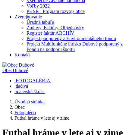
Všeobecne záväzné nariadenia
Voľby 2022
PHSR - Program rozvoja obce
Zverejňovanie
Úradná tabuľa
Zmluvy, Faktúry, Objednávky
Register faktúr ARCHÍV
Projekt podporený z Environmentálneho fondu
Projekt Multifunkčné ihrisko Dubové podporený z
Fondu na podporu športu
Kontakt
Obec
Dubové
FOTOGALÉRIA
tlačivá
materská škola
Úvodná stránka
Obec
Fotogaléria
Futbal hráme v lete aj v zime
Futbal hráme v lete aj v zime