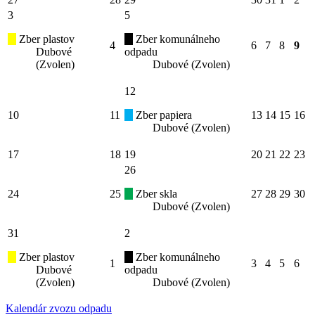
3
5
Zber plastov
Zber komunálneho
4
6
7
8
9
Dubové
odpadu
(Zvolen)
Dubové (Zvolen)
12
10
11
Zber papiera
13
14
15
16
Dubové (Zvolen)
17
18
19
20
21
22
23
26
24
25
Zber skla
27
28
29
30
Dubové (Zvolen)
31
2
Zber plastov
Zber komunálneho
1
3
4
5
6
Dubové
odpadu
(Zvolen)
Dubové (Zvolen)
Kalendár zvozu odpadu