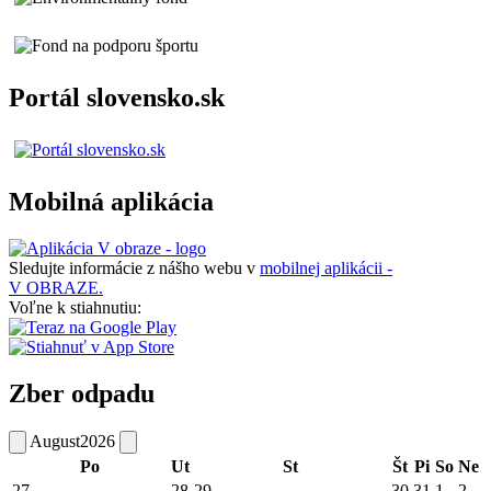
Portál slovensko.sk
Mobilná aplikácia
Sledujte informácie z nášho webu v
mobilnej aplikácii -
V OBRAZE.
Voľne k stiahnutiu:
Zber odpadu
August
2026
Po
Ut
St
Št
Pi
So
Ne
27
28
29
30
31
1
2