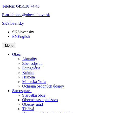
Telefon:
045/538 74 43
E-mail:
obec@obecdubove.sk
SK
Slovensky
SK
Slovensky
EN
English
Menu
Obec
Aktuality
Zber odpadu
Fotogaléria
Kultúra
História
Materská škola
Ochrana osobných údajov
Samospráva
Starostka obce
Obecné zastupiteľstvo
Obecný úrad
Tlačivá