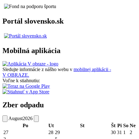
Portál slovensko.sk
Mobilná aplikácia
Sledujte informácie z nášho webu v
mobilnej aplikácii -
V OBRAZE.
Voľne k stiahnutiu:
Zber odpadu
August
2026
Po
Ut
St
Št
Pi
So
Ne
27
28
29
30
31
1
2