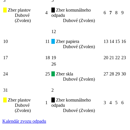
3
5
Zber plastov
Zber komunálneho
4
6
7
8
9
Dubové
odpadu
(Zvolen)
Dubové (Zvolen)
12
10
11
Zber papiera
13
14
15
16
Dubové (Zvolen)
17
18
19
20
21
22
23
26
24
25
Zber skla
27
28
29
30
Dubové (Zvolen)
31
2
Zber plastov
Zber komunálneho
1
3
4
5
6
Dubové
odpadu
(Zvolen)
Dubové (Zvolen)
Kalendár zvozu odpadu