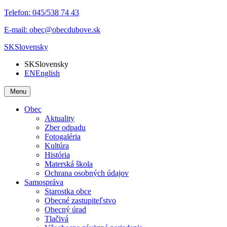
Telefon:
045/538 74 43
E-mail:
obec@obecdubove.sk
SK
Slovensky
SK
Slovensky
EN
English
Menu
Obec
Aktuality
Zber odpadu
Fotogaléria
Kultúra
História
Materská škola
Ochrana osobných údajov
Samospráva
Starostka obce
Obecné zastupiteľstvo
Obecný úrad
Tlačivá