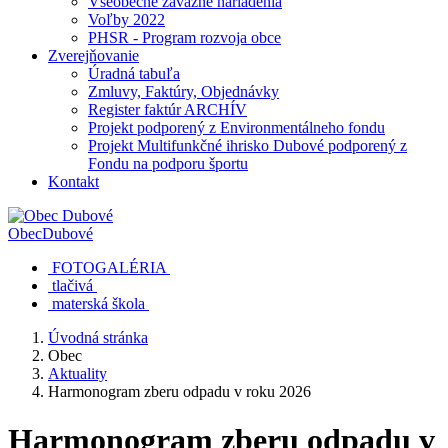
Všeobecne záväzné nariadenia
Voľby 2022
PHSR - Program rozvoja obce
Zverejňovanie
Úradná tabuľa
Zmluvy, Faktúry, Objednávky
Register faktúr ARCHÍV
Projekt podporený z Environmentálneho fondu
Projekt Multifunkčné ihrisko Dubové podporený z
Fondu na podporu športu
Kontakt
Obec
Dubové
FOTOGALÉRIA
tlačivá
materská škola
Úvodná stránka
Obec
Aktuality
Harmonogram zberu odpadu v roku 2026
Harmonogram zberu odpadu v