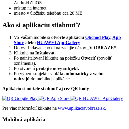
Android či iOS
prístup na internet
miesto v úložisku telefónu cca 20 MB
Ako si aplikáciu stiahnuť?
Vo Vašom mobile si
otvorte aplikáciu
Obchod Play
,
App
Store
alebo
HUAWEI AppGallery
Do vyhľadávacieho okna zadajte názov „
V OBRAZE“
.
Kliknite na
Inštalovať.
Po nainštalovaní kliknite na položku
Otvoriť
(povoliť
oznámenia).
Po otvorení
pridajte nový subjekt.
Po výbere subjektu sa
dáta automaticky z webu
nahrajú
do mobilnej aplikácie.
Aplikáciu si môžete stiahnuť aj cez QR kódy
Pre viac informácií kliknite na
www.aplikaciavobraze.sk.
Mobilná aplikácia