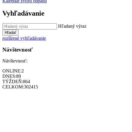
Kalendár zvozu odpadu
Vyhľadávanie
Hľadaný výraz
Hľadať
rozšírené vyhľadávanie
Návštevnosť
Návštevnosť:
ONLINE:
2
DNES:
89
TÝŽDEŇ:
864
CELKOM:
302415