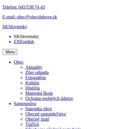
Telefon:
045/538 74 43
E-mail:
obec@obecdubove.sk
SK
Slovensky
SK
Slovensky
EN
English
Menu
Obec
Aktuality
Zber odpadu
Fotogaléria
Kultúra
História
Materská škola
Ochrana osobných údajov
Samospráva
Starostka obce
Obecné zastupiteľstvo
Obecný úrad
Tlačivá