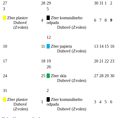
27
28
29
30
31
1
2
3
5
Zber plastov
Zber komunálneho
4
6
7
8
9
Dubové
odpadu
(Zvolen)
Dubové (Zvolen)
12
10
11
Zber papiera
13
14
15
16
Dubové (Zvolen)
17
18
19
20
21
22
23
26
24
25
Zber skla
27
28
29
30
Dubové (Zvolen)
31
2
Zber plastov
Zber komunálneho
1
3
4
5
6
Dubové
odpadu
(Zvolen)
Dubové (Zvolen)