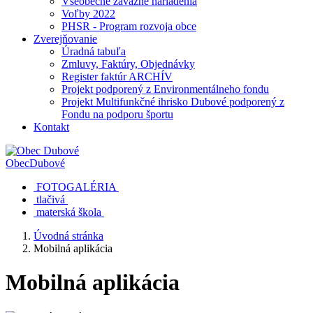
Všeobecne záväzné nariadenia
Voľby 2022
PHSR - Program rozvoja obce
Zverejňovanie
Úradná tabuľa
Zmluvy, Faktúry, Objednávky
Register faktúr ARCHÍV
Projekt podporený z Environmentálneho fondu
Projekt Multifunkčné ihrisko Dubové podporený z
Fondu na podporu športu
Kontakt
Obec
Dubové
FOTOGALÉRIA
tlačivá
materská škola
Úvodná stránka
Mobilná aplikácia
Mobilná aplikácia